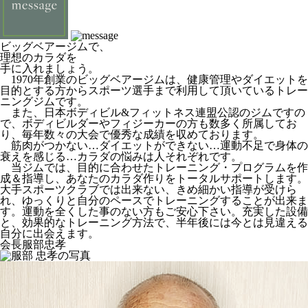
ビッグベアージムで、
理想のカラダを
手に入れましょう。
1970年創業のビッグベアージムは、健康管理やダイエットを
目的とする方からスポーツ選手まで利用して頂いているトレー
ニングジムです。
また、日本ボディビル&フィットネス連盟公認のジムですの
で、ボディビルダーやフィジーカーの方も数多く所属してお
り、毎年数々の大会で優秀な成績を収めております。
筋肉がつかない…ダイエットができない…運動不足で身体の
衰えを感じる…カラダの悩みは人それぞれです。
当ジムでは、目的に合わせたトレーニング・プログラムを作
成＆指導し、あなたのカラダ作りをトータルサポートします。
大手スポーツクラブでは出来ない、きめ細かい指導が受けら
れ、ゆっくりと自分のペースでトレーニングすることが出来ま
す。運動を全くした事のない方もご安心下さい。充実した設備
と、効果的なトレーニング方法で、半年後には今とは見違える
自分に出会えます。
会長
服部忠孝