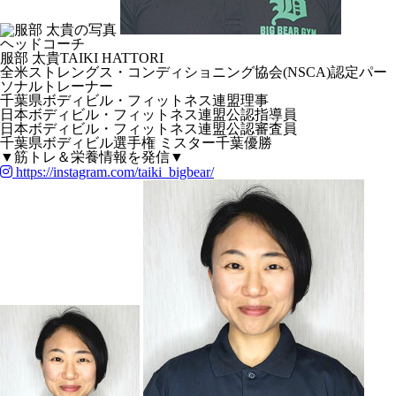
ヘッドコーチ
服部 太貴
TAIKI HATTORI
全米ストレングス・コンディショニング協会(NSCA)認定パー
ソナルトレーナー
千葉県ボディビル・フィットネス連盟理事
日本ボディビル・フィットネス連盟公認指導員
日本ボディビル・フィットネス連盟公認審査員
千葉県ボディビル選手権 ミスター千葉優勝
▼筋トレ＆栄養情報を発信▼
https://instagram.com/taiki_bigbear/